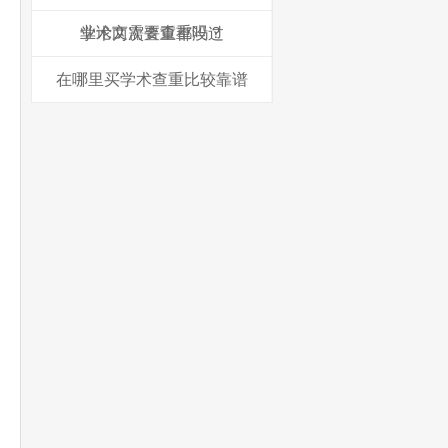
业论文需要查重吗？
学术两次查重都没过
在哪里买学术查重比较靠谱