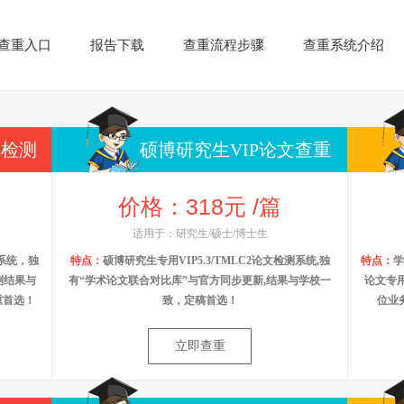
查重入口
报告下载
查重流程步骤
查重系统介绍
重检测
硕博研究生VIP论文查重
价格：318元 /篇
适用于：研究生/硕士/博士生
系统，独
特点：
硕博研究生专用VIP5.3/TMLC2论文检测系统,独
特点：
学
测结果与
有“学术论文联合对比库”与官方同步更新,结果与学校一
论文专
重首选！
致，定稿首选！
位业
立即查重