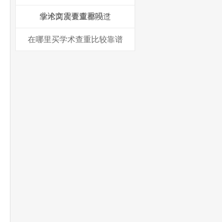
业论文需要查重吗？
学术两次查重都没过
在哪里买学术查重比较靠谱