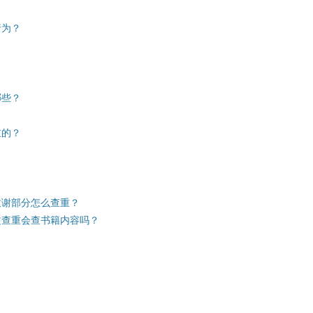
行为？
哪些？
重的？
致谢部分怎么查重？
文查重会查书籍内容吗？