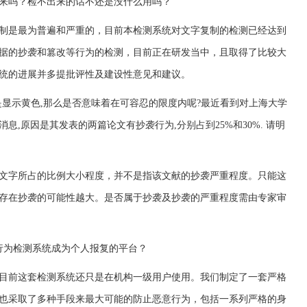
来吗？检不出来的话不还是没什么用吗？
制是最为普遍和严重的，目前本检测系统对文字复制的检测已经达到
据的抄袭和篡改等行为的检测，目前正在研发当中，且取得了比较大
统的进展并多提批评性及建设性意见和建议。
是显示黄色,那么是否意味着在可容忍的限度内呢?最近看到对上海大学
息,原因是其发表的两篇论文有抄袭行为,分别占到25%和30%. 请明
文字所占的比例大小程度，并不是指该文献的抄袭严重程度。只能这
存在抄袭的可能性越大。是否属于抄袭及抄袭的严重程度需由专家审
行为检测系统成为个人报复的平台？
目前这套检测系统还只是在机构一级用户使用。我们制定了一套严格
也采取了多种手段来最大可能的防止恶意行为，包括一系列严格的身