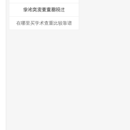
业论文需要查重吗？
学术两次查重都没过
在哪里买学术查重比较靠谱