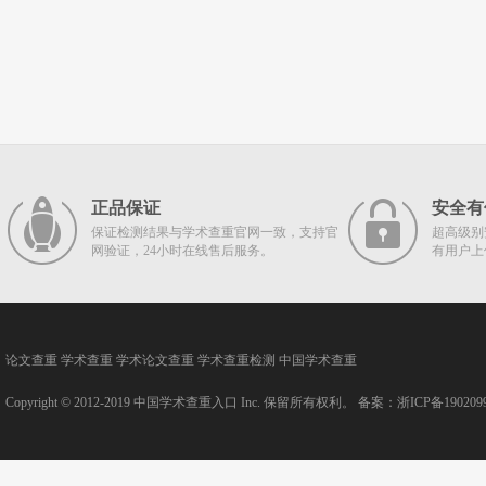
正品保证
安全有
保证检测结果与学术查重官网一致，支持官
超高级别
网验证，24小时在线售后服务。
有用户上
论文查重
学术查重
学术论文查重
学术查重检测
中国学术查重
Copyright © 2012-2019
中国学术查重入口
Inc. 保留所有权利。 备案：
浙ICP备190209